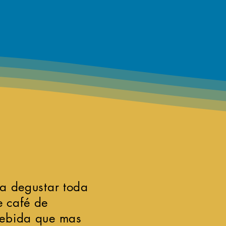
ra degustar toda
e café de
@Sierra
bebida que mas