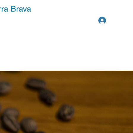
rra Brava
Iniciar ses
to
Facturación
 trazabilidad