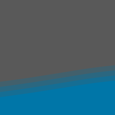
Una vez tostado y 
grano para quita
man
Porque el ca