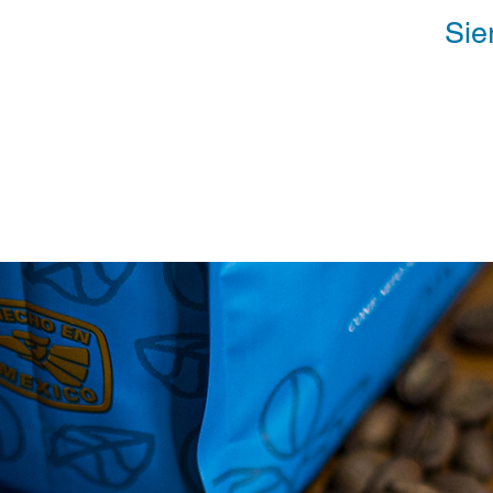
Sie
Specialty Coffee Roasters
Para tu negocio
Nosotros
Contac
La